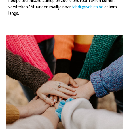
nodige technische aanleg en zou je ons team willen komen
versterken? Stuur een mailtje naar
fabdij@ivebica.be
of kom
langs.