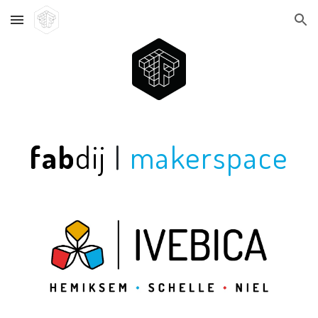
Skip to main content
Skip to navigation
fab
dij
|
makerspace